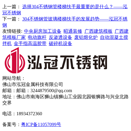
上一篇：
选择304不锈钢管楼梯扶手最重要的是什么？——泓
冠不锈钢
下一篇：
304不锈钢管玻璃楼梯扶手的发展趋势——泓冠不锈
钢
友情链接:
中央厨房加工设备
昭通装修
广西建筑模板
广西建
筑模板厂家
电动旗杆
反渗透设备
废铝熔化炉
自动混凝土搅
拌机
金手指高温胶带
破碎机设备
网站导航：
佛山市泓冠金属科技有限公司
邮箱：邮箱：3244879500@qq.com
地址：佛山市南海区狮山镇狮山工业园北园银狮路与兴业北路
交界
电话：18934372360
备案号：
粤ICP备11057099号