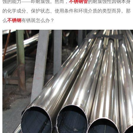
蚀的能力
——即耐腐蚀。然而，
不锈钢管
的耐腐蚀性因钢本身
的化学成分、保护状态、使用条件和环境介质的类型而异。那
么
不锈钢
有锈斑怎么办？