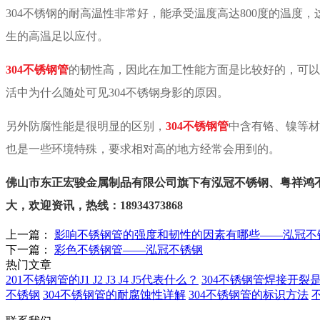
304
不锈钢的耐高温性非常好，能承受温度高达
800
度的温度，
生的高温足以应付。
304
不锈钢管
的韧性高，因此在加工性能方面是比较好的，可以
活中为什么随处可见
304
不锈钢身影的原因。
另外防腐性能是很明显的区别，
304
不锈钢管
中含有铬、镍等材
也是一些环境特殊，要求相对高的地方经常会用到的。
佛山市东正宏骏金属制品有限公司旗下有泓冠不锈钢、粤祥鸿
大，欢迎资讯，热线：18934373868
上一篇：
影响不锈钢管的强度和韧性的因素有哪些——泓冠不
下一篇：
彩色不锈钢管——泓冠不锈钢
热门文章
201不锈钢管的J1 J2 J3 J4 J5代表什么？
304不锈钢管焊接开裂
不锈钢
304不锈钢管的耐腐蚀性详解
304不锈钢管的标识方法