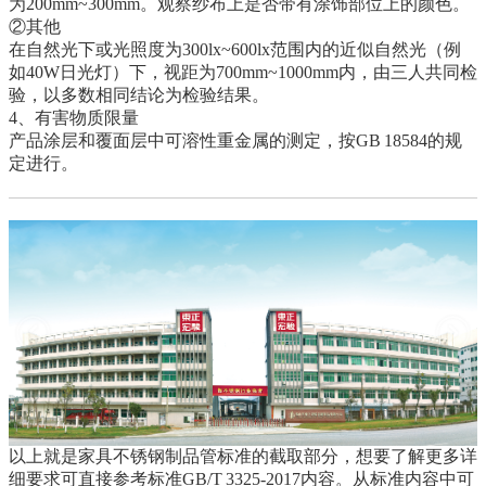
为200mm~300mm。观察纱布上是否带有涂饰部位上的颜色。
②其他
在自然光下或光照度为300lx~600lx范围内的近似自然光（例
如40W日光灯）下，视距为700mm~1000mm内，由三人共同检
验，以多数相同结论为检验结果。
4、有害物质限量
产品涂层和覆面层中可溶性重金属的测定，按GB 18584的规
定进行。
以上就是家具不锈钢制品管标准的截取部分，想要了解更多详
细要求可直接参考标准GB/T 3325-2017内容。从标准内容中可