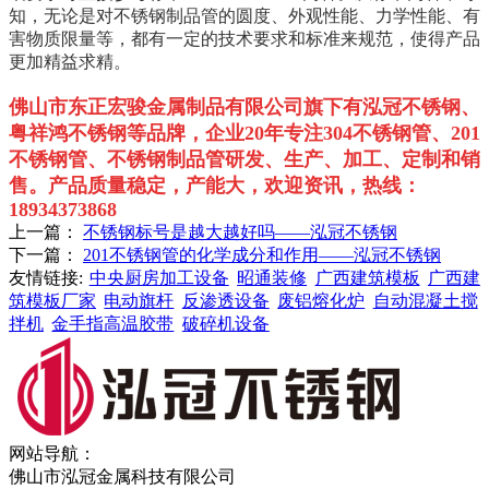
知，无论是对不锈钢制品管的圆度、外观性能、力学性能、有
害物质限量等，都有一定的技术要求和标准来规范，使得产品
更加精益求精。
佛山市东正宏骏金属制品有限公司旗下有泓冠不锈钢、
粤祥鸿不锈钢等品牌，企业
20
年专注
304
不锈钢管、
201
不锈钢管、不锈钢制品管研发、生产、加工、定制和销
售。
产品质量稳定，产能大，欢迎资讯，热线：
18934373868
上一篇：
不锈钢标号是越大越好吗——泓冠不锈钢
下一篇：
201不锈钢管的化学成分和作用——泓冠不锈钢
友情链接:
中央厨房加工设备
昭通装修
广西建筑模板
广西建
筑模板厂家
电动旗杆
反渗透设备
废铝熔化炉
自动混凝土搅
拌机
金手指高温胶带
破碎机设备
网站导航：
佛山市泓冠金属科技有限公司