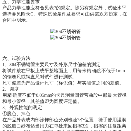
五、力学性能要求
产品力学性能应符合见表7的规定。除另有规定外，试验水平
选择参见附录C。特殊试验条件及要求可由供需双方协定，在
合同中明示。
六、试验方法
1、
304不锈钢管
主要尺寸及外形尺寸偏差的测定
将试件放在平板上或平整地面上，用每米精 确度不低于1mm
的钢卷尺或钢直尺对试件进行测试。
尺寸偏差为产品设计尺寸（标识值）与实测值之间的差值。
2、圆度
用精 确度不低于0.05mm的卡尺测量圆管弯曲段中部最 大管径
和最小管径，其差值即为圆度评定值。
3、外观性能的测定
①脱色、掉色
在产品外表或内部涂饰部位分别检验3个位置，徒手使用湿润
的脱脂白纱布适当用力在每处来回揩擦3次，揩擦的往复距离