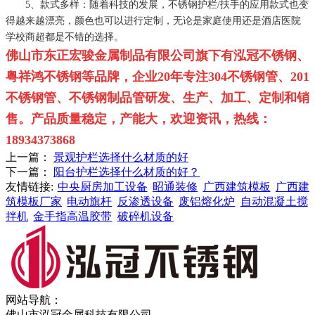
5、款式多样：随着科技的发展，不锈钢护栏/扶手的应用款式也变
得越来越漂亮，颜色也可以进行定制，无论是家庭使用还是酒店医院
学校商超都是不错的选择。
佛山市东正宏骏金属制品有限公司旗下有泓冠不锈钢、
粤祥鸿不锈钢等品牌，企业
20
年专注
304
不锈钢管、
201
不锈钢管、不锈钢制品管研发、生产、加工、定制和销
售。
产品质量稳定，产能大，欢迎资讯，热线：
18934373868
上一篇：
景观护栏选择什么材质的好
下一篇：
阳台护栏选择什么材质的好？
友情链接:
中央厨房加工设备
昭通装修
广西建筑模板
广西建
筑模板厂家
电动旗杆
反渗透设备
废铝熔化炉
自动混凝土搅
拌机
金手指高温胶带
破碎机设备
网站导航：
佛山市泓冠金属科技有限公司