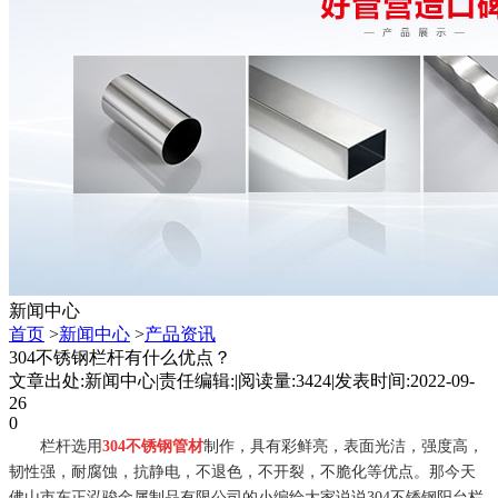
新闻中心
首页
>
新闻中心
>
产品资讯
304不锈钢栏杆有什么优点？
文章出处:新闻中心
|
责任编辑:
|
阅读量:3424
|
发表时间:2022-09-
26
0
栏杆选用
304
不锈钢
管材
制作，具有彩鲜亮，表面光洁，强度高，
韧性强，耐腐蚀，抗静电，不退色，不开裂，不脆化等优点。那今天
佛山市东正泓骏金属制品有限公司的小编给大家说说304
不锈钢阳台栏