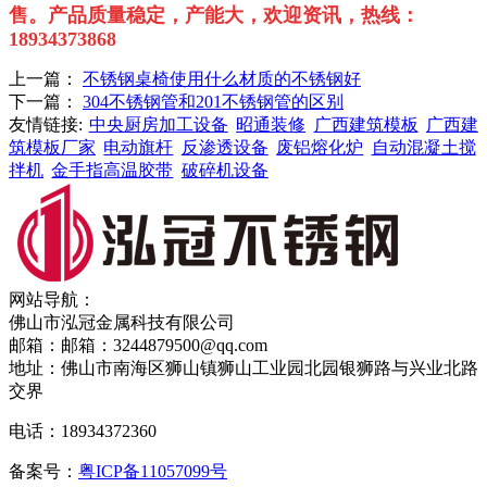
售。
产品质量稳定，产能大，欢迎资讯，热线：
18934373868
上一篇：
不锈钢桌椅使用什么材质的不锈钢好
下一篇：
304不锈钢管和201不锈钢管的区别
友情链接:
中央厨房加工设备
昭通装修
广西建筑模板
广西建
筑模板厂家
电动旗杆
反渗透设备
废铝熔化炉
自动混凝土搅
拌机
金手指高温胶带
破碎机设备
网站导航：
佛山市泓冠金属科技有限公司
邮箱：邮箱：3244879500@qq.com
地址：佛山市南海区狮山镇狮山工业园北园银狮路与兴业北路
交界
电话：18934372360
备案号：
粤ICP备11057099号