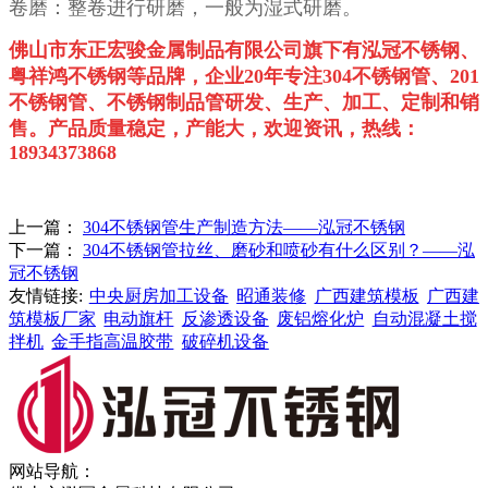
卷磨：整卷进行研磨，一般为湿式研磨。
佛山市东正宏骏金属制品有限公司旗下有泓冠不锈钢、
粤祥鸿不锈钢等品牌，企业
20
年专注
304
不锈钢管、
201
不锈钢管、不锈钢制品管研发、生产、加工、定制和销
售。
产品质量稳定，产能大，欢迎资讯，热线：
18934373868
上一篇：
304不锈钢管生产制造方法——泓冠不锈钢
下一篇：
304不锈钢管拉丝、磨砂和喷砂有什么区别？——泓
冠不锈钢
友情链接:
中央厨房加工设备
昭通装修
广西建筑模板
广西建
筑模板厂家
电动旗杆
反渗透设备
废铝熔化炉
自动混凝土搅
拌机
金手指高温胶带
破碎机设备
网站导航：