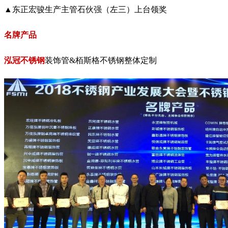
▲东正宏骏生产主管石伙强（左三）上台领奖
名牌产品
泓冠不锈钢
装饰管&栢斯格不锈钢整体定制