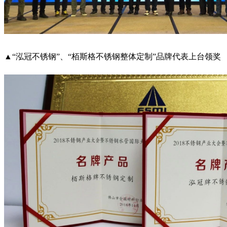
▲“泓冠不锈钢”、“栢斯格不锈钢整体定制”品牌代表上台领奖