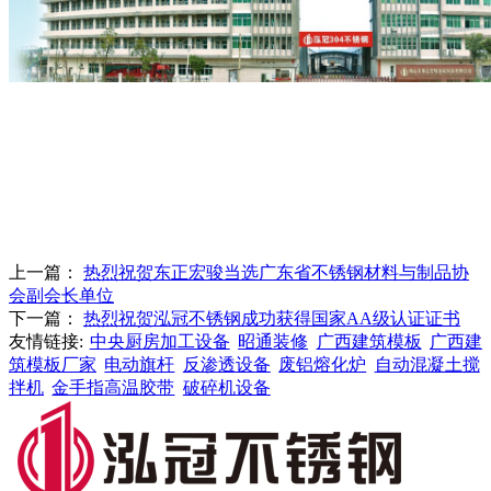
上一篇：
热烈祝贺东正宏骏当选广东省不锈钢材料与制品协
会副会长单位
下一篇：
热烈祝贺泓冠不锈钢成功获得国家AA级认证证书
友情链接:
中央厨房加工设备
昭通装修
广西建筑模板
广西建
筑模板厂家
电动旗杆
反渗透设备
废铝熔化炉
自动混凝土搅
拌机
金手指高温胶带
破碎机设备